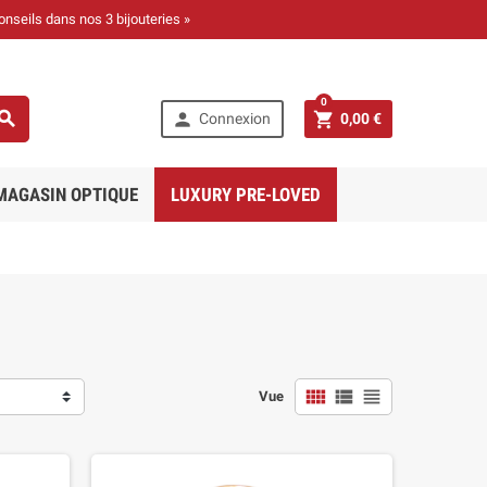
onseils dans nos 3 bijouteries »
0



Connexion
0,00 €
MAGASIN OPTIQUE
LUXURY PRE-LOVED



Vue