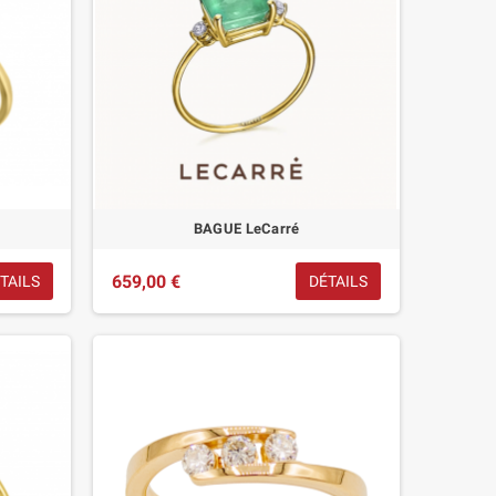
BAGUE LeCarré
659,00 €
TAILS
DÉTAILS