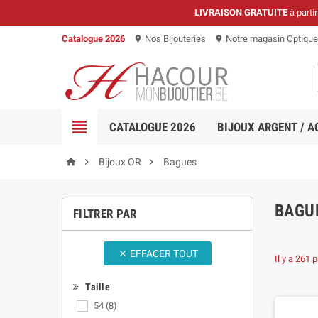
LIVRAISON GRATUITE
à parti
Catalogue 2026
Nos Bijouteries
Notre magasin Optique
location_on
location_on

CATALOGUE 2026
BIJOUX ARGENT / A



Bijoux OR
Bagues
BAGU
FILTRER PAR
EFFACER TOUT

Il y a 261 
Taille
54
(8)