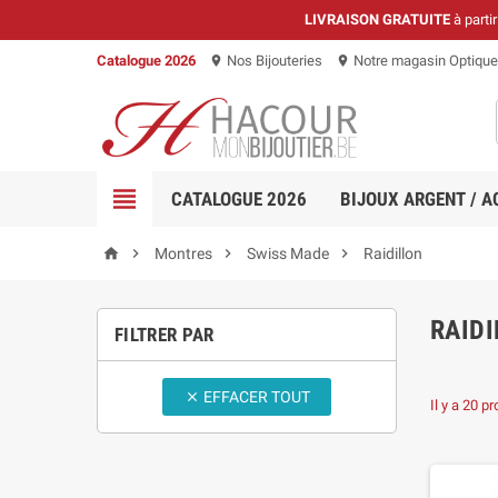
LIVRAISON GRATUITE
à parti
Catalogue 2026
Nos Bijouteries
Notre magasin Optique
location_on
location_on

CATALOGUE 2026
BIJOUX ARGENT / A




Montres
Swiss Made
Raidillon
RAIDI
FILTRER PAR
EFFACER TOUT

Il y a 20 pr