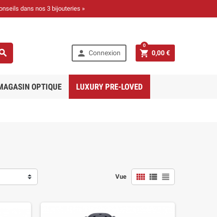
onseils dans nos 3 bijouteries »
0



Connexion
0,00 €
MAGASIN OPTIQUE
LUXURY PRE-LOVED



Vue