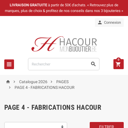
LIVRAISON GRATUITE
à partir de 50€ d'achats. « Retrouvez plus de
marques, plus de choix & profitez de nos conseils dans nos 3 bijouteries »

Connexion
0






Catalogue 2026
PAGES

PAGE 4 - FABRICATIONS HACOUR
PAGE 4 - FABRICATIONS HACOUR
FILTRER