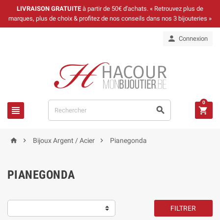
LIVRAISON GRATUITE
à partir de 50€ d'achats. « Retrouvez plus de
marques, plus de choix & profitez de nos conseils dans nos 3 bijouteries »

Connexion
0






Bijoux Argent / Acier
Pianegonda
PIANEGONDA
FILTRER