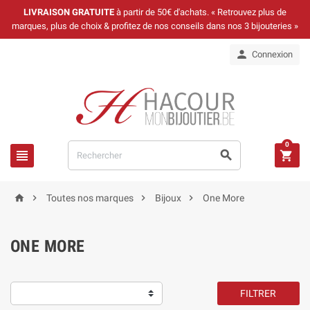
LIVRAISON GRATUITE
à partir de 50€ d'achats. « Retrouvez plus de
marques, plus de choix & profitez de nos conseils dans nos 3 bijouteries »

Connexion
0







Toutes nos marques
Bijoux
One More
ONE MORE
FILTRER