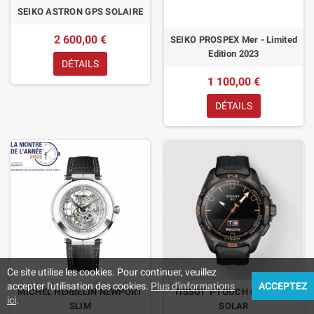
SEIKO ASTRON GPS SOLAIRE
2 600,00 €
SEIKO PROSPEX Mer - Limited
Edition 2023
DÉTAILS
1 100,00 €
DÉTAILS
Ce site utilise les cookies. Pour continuer, veuillez
accepter l'utilisation des cookies.
Plus d'informations
ACCEPTEZ
MICHEL HERBELIN NEWPORT
TISSOT T-TOUCH CONNECT
ici
.
SLIM
SOLAR