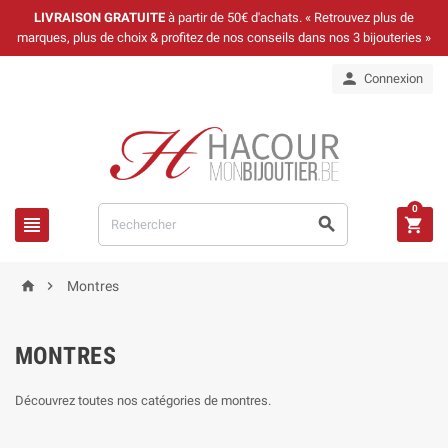
LIVRAISON GRATUITE
à partir de 50€ d'achats. « Retrouvez plus de
marques, plus de choix & profitez de nos conseils dans nos 3 bijouteries »

Connexion
0





Montres
MONTRES
Découvrez toutes nos catégories de montres.