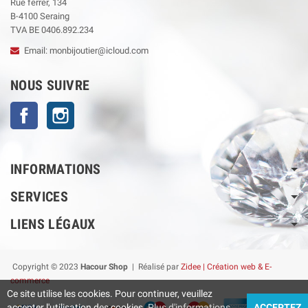
Rue ferrer, 134
B-4100 Seraing
TVA BE 0406.892.234
Email: monbijoutier@icloud.com
NOUS SUIVRE
Facebook
Instagram
INFORMATIONS
SERVICES
LIENS LÉGAUX
Copyright © 2023
Hacour Shop
| Réalisé par
Zidee | Création web & E-
commerce
Ce site utilise les cookies. Pour continuer, veuillez
accepter l'utilisation des cookies.
Plus d'informations
ACCEPTEZ