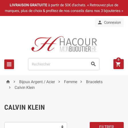
LIVRAISON GRATUITE
à partir de 50€ d'achats. « Retrouvez plus de
marques, plus de choix & profitez de nos conseils dans nos 3 bijouteries »

Connexion
0







Bijoux Argent / Acier
Femme
Bracelets

Calvin Klein
CALVIN KLEIN
FILTRER