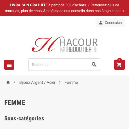
LIVRAISON GRATUITE
à partir de 50€ d'achats. « Retrouvez plus de
marques, plus de choix & profitez de nos conseils dans nos 3 bijouteries »

Connexion
0






Bijoux Argent / Acier
Femme
FEMME
Sous-catégories