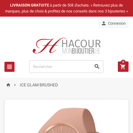
LIVRAISON GRATUITE
à partir de 50€ d'achats. « Retrouvez plus de
marques, plus de choix & profitez de nos conseils dans nos 3 bijouteries »

Connexion
0





ICE GLAM BRUSHED