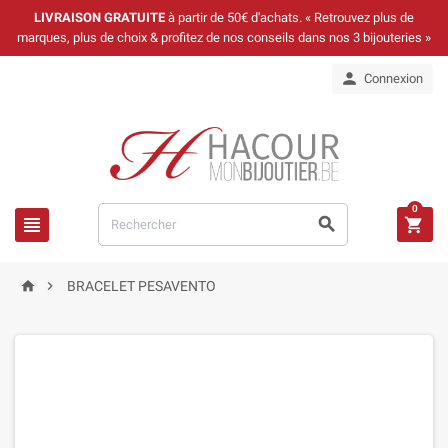
LIVRAISON GRATUITE
à partir de 50€ d'achats. « Retrouvez plus de
marques, plus de choix & profitez de nos conseils dans nos 3 bijouteries »

Connexion
0





BRACELET PESAVENTO