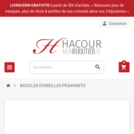
LIVRAISON GRATUITE
à partir de 50€ d'achats. « Retrouvez plus de
marques, plus de choix & profitez de nos conseils dans nos 3 bijouteries »

Connexion
0





BOUCLES D'OREILLES PESAVENTO