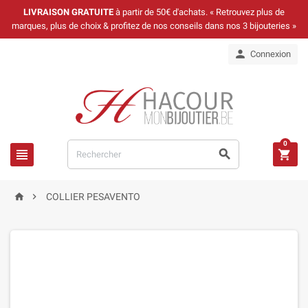
LIVRAISON GRATUITE
à partir de 50€ d'achats. « Retrouvez plus de
marques, plus de choix & profitez de nos conseils dans nos 3 bijouteries »

Connexion
0





COLLIER PESAVENTO