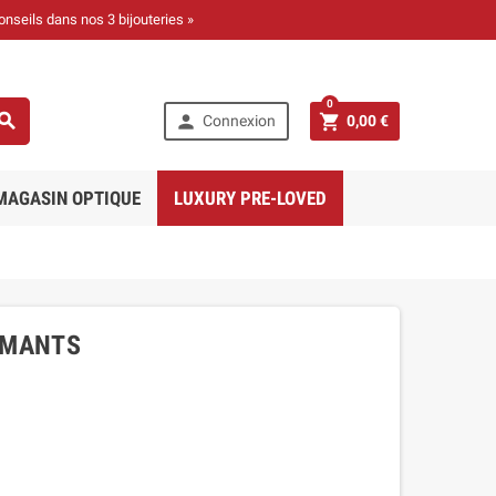
onseils dans nos 3 bijouteries »
0



Connexion
0,00 €
MAGASIN OPTIQUE
LUXURY PRE-LOVED
AMANTS