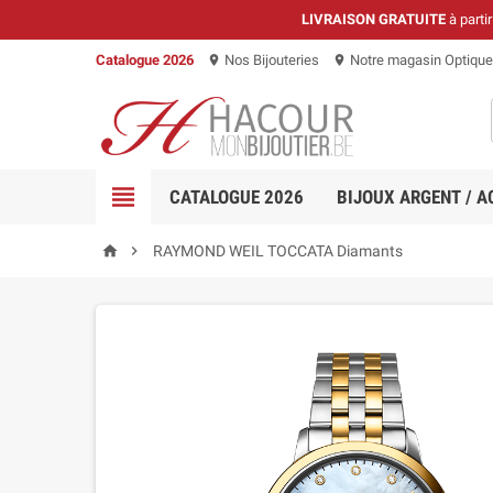
LIVRAISON GRATUITE
à parti
Catalogue 2026
Nos Bijouteries
Notre magasin Optique
location_on
location_on

CATALOGUE 2026
BIJOUX ARGENT / A


RAYMOND WEIL TOCCATA Diamants