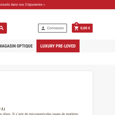
onseils dans nos 3 bijouteries »
0



Connexion
0,00 €
MAGASIN OPTIQUE
LUXURY PRE-LOVED
-L)
 rêves. Il s’agit de microparticules issues de matières