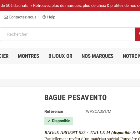
r de 50€ d'achats. « Retrouvez plus de marques, plus de choix & profitez de nos c
Contactez-nous !
Help
help_outline
CIER
MONTRES
BIJOUX OR
NOS MARQUES
NOTRE 
BAGUE PESAVENTO
Référence
WPSCA051/M
Disponible

BAGUE ARGENT 925 - TAILLE M (disponible S-M
Partiellement revêtu d’un matériau spécial Poussière de