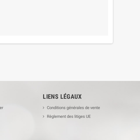
LIENS LÉGAUX
er
Conditions générales de vente
Règlement des litiges UE