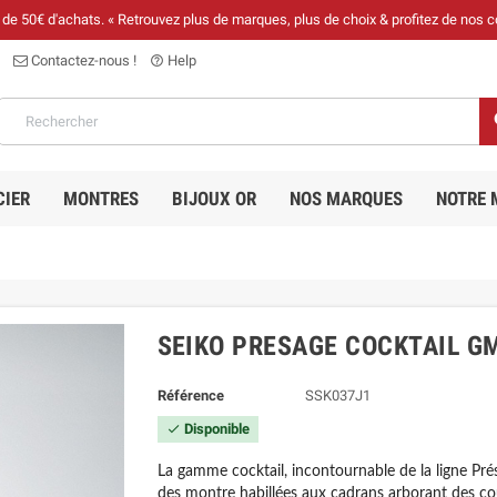
r de 50€ d'achats. « Retrouvez plus de marques, plus de choix & profitez de nos c
Contactez-nous !
Help
help_outline
CIER
MONTRES
BIJOUX OR
NOS MARQUES
NOTRE 
SEIKO PRESAGE COCKTAIL G
Référence
SSK037J1
Disponible

La gamme cocktail, incontournable de la ligne Pr
des montre habillées aux cadrans arborant des coul