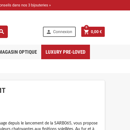
onseils dans nos 3 bijouteries »
0



Connexion
0,00 €
MAGASIN OPTIQUE
LUXURY PRE-LOVED
MT
ésage depuis le lancement de la SARB065, vous propose
eurs chatoyantes aux finitions soleillées. Au fur et à