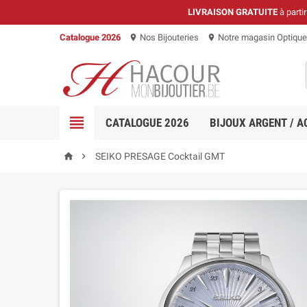
LIVRAISON GRATUITE
à parti
Catalogue 2026
Nos Bijouteries
Notre magasin Optique
location_on
location_on

CATALOGUE 2026
BIJOUX ARGENT / A


SEIKO PRESAGE Cocktail GMT