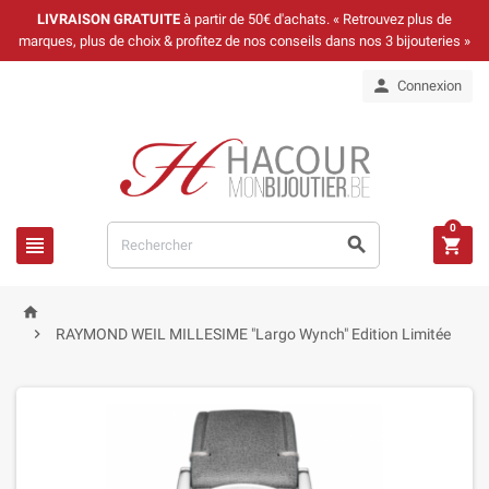
LIVRAISON GRATUITE
à partir de 50€ d'achats. « Retrouvez plus de
marques, plus de choix & profitez de nos conseils dans nos 3 bijouteries »

Connexion
0





RAYMOND WEIL MILLESIME "Largo Wynch" Edition Limitée